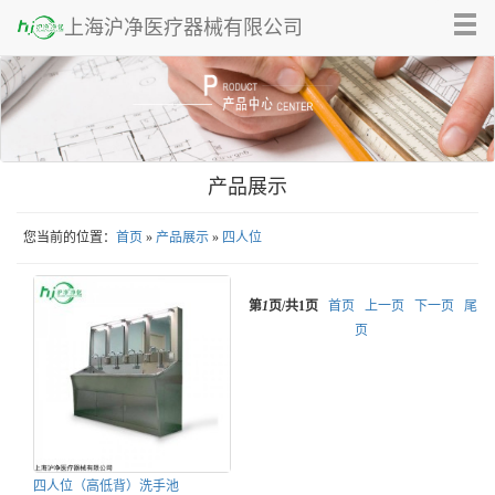
Tog
上海沪净医疗器械有限公司
nav
产品展示
您当前的位置：
首页
»
产品展示
»
四人位
第
1
页/共
1
页
首页
上一页
下一页
尾
页
四人位（高低背）洗手池