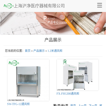
Tog
上海沪净医疗器械有限公司
nav
产品展示
您当前的位置：
首页
»
产品展示
»
1.2米通风柜
FX-FH1200通风柜
SW-TFG-12通风柜
第
1
页/共
1
页
首页
上一页
下一页
尾