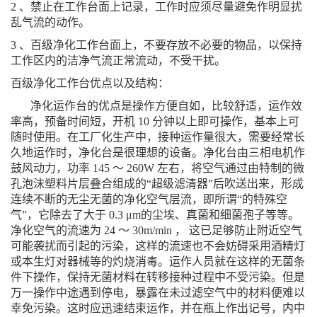
2
、禁止在工作台面上记录，工作时应须尽量避免作明显扰
乱气流的动作。
3
、百级净化工作台面上，不要存放不必要的物品，以保持
工作区内的洁净气流正常流动，不受干扰。
百级净化工作台优点以及结构：
净化运作台的优点是操作方便自如，比较舒适，运作效
率高，预备时间短，开机
10
分钟以上即可操作，基本上可
随时使用。在工厂化生产中，接种运作量很大，需要经常长
久地运作时，净化台是很理想的设备。净化台由三相电机作
鼓风动力，功率
145
～
260W
左右，将空气通过由特制的微
孔泡沫塑料片层叠合组成的“超级滤清器”后吹送出来，形成
连续不断的无尘无菌的净化空气层流，即所谓“的特殊空
气”，它除去了大于
0.3
μ
m
的尘埃、真菌和细菌孢子等等。
净化空气的流速为
24
～
30m/min
， 这已足够防止附近空气
可能袭扰而引起的污染，这样的流速也不会妨碍采用酒精灯
或本生灯对器械等的灼烧消毒。运作人员就在这样的无菌条
件下操作，保持无菌材料在转移接种过程中不受污染。但是
万一操作中途遇到停电，暴露在未过滤空气中的材料便难以
幸免污染。这时应迅速结束运作，并在瓶上作出记号，内中