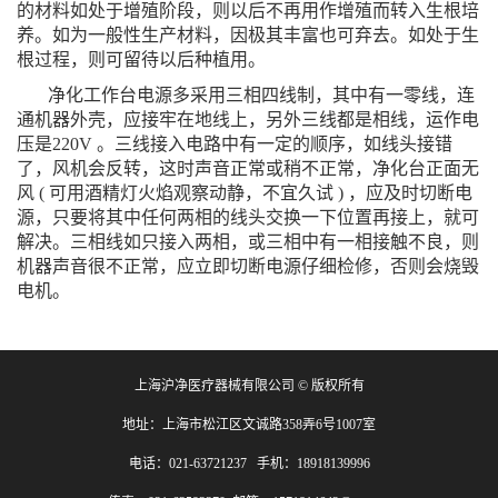
的材料如处于增殖阶段，则以后不再用作增殖而转入生根培
养。如为一般性生产材料，因极其丰富也可弃去。如处于生
根过程，则可留待以后种植用。
净化工作台电源多采用三相四线制，其中有一零线，连
通机器外壳，应接牢在地线上，另外三线都是相线，运作电
压是
220
V
。三线接入电路中有一定的顺序，如线头接错
了，风机会反转，这时声音正常或稍不正常，净化台正面无
风
(
可用酒精灯火焰观察动静，不宜久试
)
，应及时切断电
源，只要将其中任何两相的线头交换一下位置再接上，就可
解决。三相线如只接入两相，或三相中有一相接触不良，则
机器声音很不正常，应立即切断电源仔细检修，否则会烧毁
电机。
上海沪净医疗器械有限公司 © 版权所有
地址：上海市松江区文诚路358弄6号1007室
电话：021-63721237 手机：18918139996