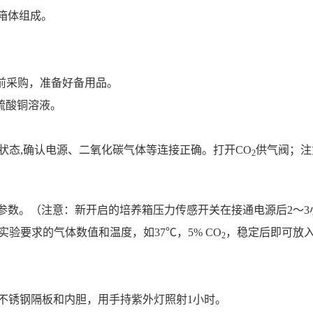
箱体组成。
提前采购，准备好备用品。
和硫酸铜溶液。
装状态,确认电源、二氧化碳气体等连接正确。打开CO
供气阀；注
2
。
数。（注意：新开启的培养箱压力传感开关在接通电源后2～3
照实验要求的气体数值和温度，如37℃，5% CO
，稳定后即可放
2
养箱内不锈钢隔板和内胆，用手持紫外灯照射1小时。