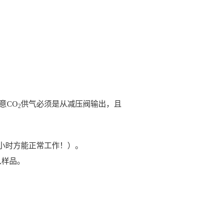
意
CO
供气必须是从减压阀输出，且
2
小时方能正常工作！）。
入样品。