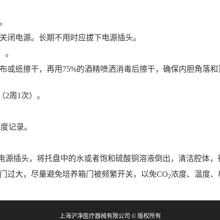
净。
瓶，关闭电源。长期不用时应拔下电源插头。
次）。
用无纺布或纸擦干，再用75%的酒精喷洒消毒后擦干，确保内胆角
（2周1次）。
浓度记录。
拔下电源插头，将托盘中的水或者饱和硫酸铜溶液倒出，清洁腔体
免开门过大，尽量避免培养箱门被频繁开关，以免CO
浓度、温度、
2
上海沪净医疗器械有限公司 © 版权所有